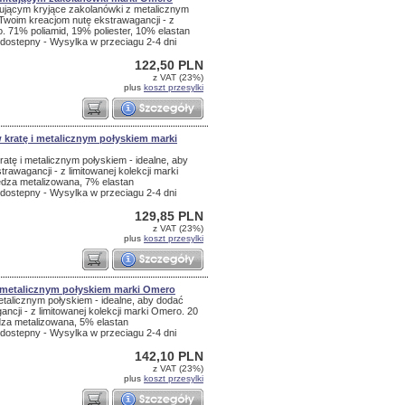
tującym kryjące zakolanówki z metalicznym
 Twoim kreacjom nutę ekstrawagancji - z
o. 71% poliamid, 19% poliester, 10% elastan
dostepny - Wysylka w przeciagu 2-4 dni
122,50 PLN
z VAT (23%)
plus
koszt przesylki
 kratę i metalicznym połyskiem marki
atę i metalicznym połyskiem - idealne, aby
awagancji - z limitowanej kolekcji marki
dza metalizowana, 7% elastan
dostepny - Wysylka w przeciagu 2-4 dni
129,85 PLN
z VAT (23%)
plus
koszt przesylki
z metalicznym połyskiem marki Omero
etalicznym połyskiem - idealne, aby dodać
cji - z limitowanej kolekcji marki Omero. 20
dza metalizowana, 5% elastan
dostepny - Wysylka w przeciagu 2-4 dni
142,10 PLN
z VAT (23%)
plus
koszt przesylki