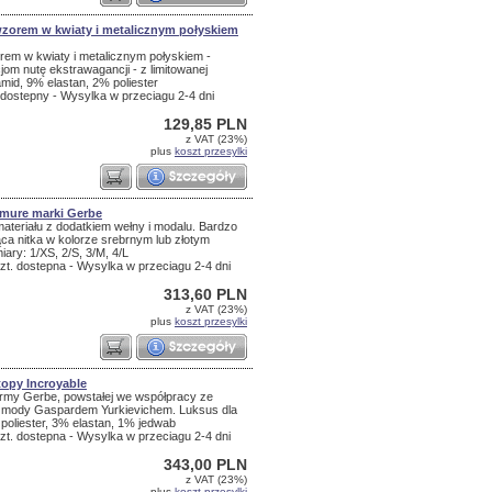
 wzorem w kwiaty i metalicznym połyskiem
orem w kwiaty i metalicznym połyskiem -
om nutę ekstrawagancji - z limitowanej
mid, 9% elastan, 2% poliester
dostepny - Wysylka w przeciagu 2-4 dni
129,85 PLN
z VAT (23%)
plus
koszt przesylki
rmure marki Gerbe
materiału z dodatkiem wełny i modalu. Bardzo
ca nitka w kolorze srebrnym lub złotym
iary: 1/XS, 2/S, 3/M, 4/L
zt. dostepna - Wysylka w przeciagu 2-4 dni
313,60 PLN
z VAT (23%)
plus
koszt przesylki
topy Incroyable
 firmy Gerbe, powstałej we współpracy ze
 mody Gaspardem Yurkievichem. Luksus dla
poliester, 3% elastan, 1% jedwab
zt. dostepna - Wysylka w przeciagu 2-4 dni
343,00 PLN
z VAT (23%)
plus
koszt przesylki