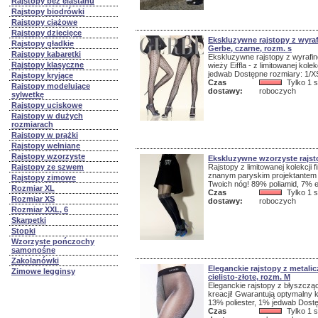
Rajstopy bez elastanu
Rajstopy biodrówki
Rajstopy ciążowe
Rajstopy dziecięce
Ekskluzywne rajstopy z wyra
Rajstopy gładkie
Gerbe, czarne, rozm. s
Rajstopy kabaretki
Ekskluzywne rajstopy z wyrafi
Rajstopy klasyczne
wieży Eiffla - z limitowanej kol
jedwab Dostępne rozmiary: 1/XS,
Rajstopy kryjące
Czas
Tylko 1 s
Rajstopy modelujące
dostawy:
roboczych
sylwetkę
Rajstopy uciskowe
Rajstopy w dużych
rozmiarach
Rajstopy w prążki
Rajstopy wełniane
Rajstopy wzorzyste
Ekskluzywne wzorzyste rajst
Rajstopy ze szwem
Rajstopy z limitowanej kolekcji
znanym paryskim projektantem
Rajstopy zimowe
Twoich nóg! 89% poliamid, 7% e
Rozmiar XL
Czas
Tylko 1 s
Rozmiar XS
dostawy:
roboczych
Rozmiar XXL, 6
Skarpetki
Stopki
Wzorzyste pończochy
samonośne
Zakolanówki
Eleganckie rajstopy z metali
Zimowe legginsy
cielisto-złote, rozm. M
Eleganckie rajstopy z błyszczą
kreacji! Gwarantują optymalny 
13% poliester, 1% jedwab Dostęp
Czas
Tylko 1 s