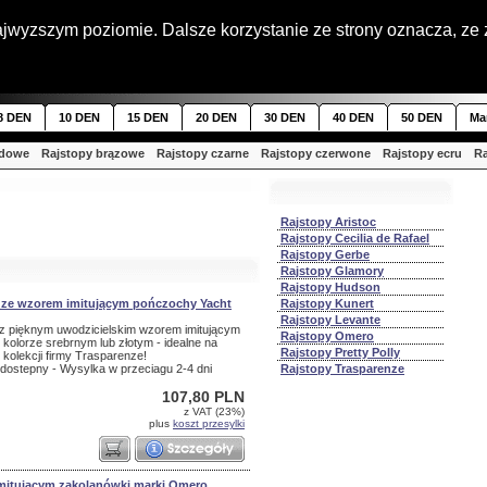
najwyzszym poziomie. Dalsze korzystanie ze strony oznacza, ze 
8 DEN
10 DEN
15 DEN
20 DEN
30 DEN
40 DEN
50 DEN
Ma
rdowe
Rajstopy brązowe
Rajstopy czarne
Rajstopy czerwone
Rajstopy ecru
Ra
Rajstopy Aristoc
Rajstopy Cecilia de Rafael
Rajstopy Gerbe
Rajstopy Glamory
Rajstopy Hudson
i ze wzorem imitującym pończochy Yacht
Rajstopy Kunert
Rajstopy Levante
 z pięknym uwodzicielskim wzorem imitującym
Rajstopy Omero
 kolorze srebrnym lub złotym - idealne na
Rajstopy Pretty Polly
 kolekcji firmy Trasparenze!
dostepny - Wysylka w przeciagu 2-4 dni
Rajstopy Trasparenze
107,80 PLN
z VAT (23%)
plus
koszt przesylki
imitującym zakolanówki marki Omero