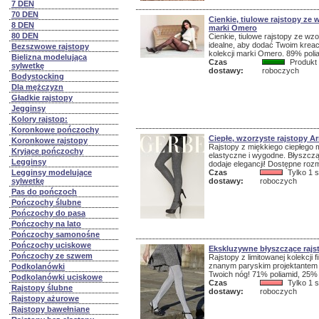
7 DEN
70 DEN
Cienkie, tiulowe rajstopy ze
8 DEN
marki Omero
80 DEN
Cienkie, tiulowe rajstopy ze wz
idealne, aby dodać Twoim kreacj
Bezszwowe rajstopy
kolekcji marki Omero. 89% polia
Bielizna modelująca
Czas
Produkt 
sylwetkę
dostawy:
roboczych
Bodystocking
Dla mężczyzn
Gładkie rajstopy
Jegginsy
Kolory rajstop:
Koronkowe pończochy
Ciepłe, wzorzyste rajstopy A
Koronkowe rajstopy
Rajstopy z miękkiego ciepłego 
Kryjące pończochy
elastyczne i wygodne. Błyszczą
Legginsy
dodaje elegancji! Dostępne rozm
Legginsy modelujące
Czas
Tylko 1 s
sylwetkę
dostawy:
roboczych
Pas do pończoch
Pończochy ślubne
Pończochy do pasa
Pończochy na lato
Pończochy samonośne
Pończochy uciskowe
Ekskluzywne błyszczące rajs
Pończochy ze szwem
Rajstopy z limitowanej kolekcji
znanym paryskim projektantem
Podkolanówki
Twoich nóg! 71% poliamid, 25% 
Podkolanówki uciskowe
Czas
Tylko 1 s
Rajstopy ślubne
dostawy:
roboczych
Rajstopy ażurowe
Rajstopy bawełniane