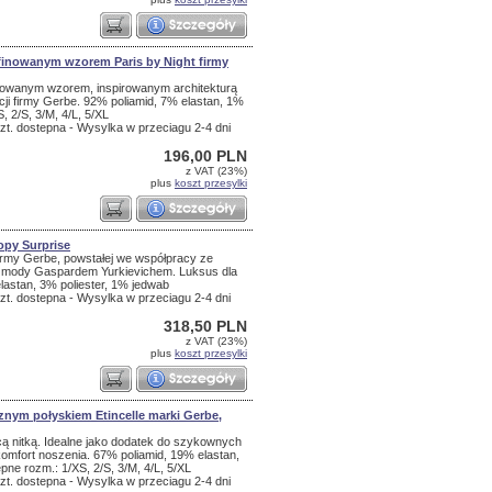
finowanym wzorem Paris by Night firmy
nowanym wzorem, inspirowanym architekturą
ekcji firmy Gerbe. 92% poliamid, 7% elastan, 1%
 2/S, 3/M, 4/L, 5/XL
zt. dostepna - Wysylka w przeciagu 2-4 dni
196,00 PLN
z VAT (23%)
plus
koszt przesylki
opy Surprise
 firmy Gerbe, powstałej we współpracy ze
 mody Gaspardem Yurkievichem. Luksus dla
lastan, 3% poliester, 1% jedwab
zt. dostepna - Wysylka w przeciagu 2-4 dni
318,50 PLN
z VAT (23%)
plus
koszt przesylki
cznym połyskiem Etincelle marki Gerbe,
cą nitką. Idealne jako dodatek do szykownych
komfort noszenia. 67% poliamid, 19% elastan,
ne rozm.: 1/XS, 2/S, 3/M, 4/L, 5/XL
zt. dostepna - Wysylka w przeciagu 2-4 dni