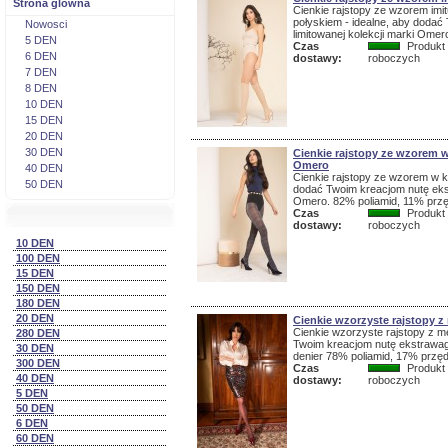
Strona glówna
Cienkie rajstopy ze wzorem imi
połyskiem - idealne, aby dodać
Nowosci
limitowanej kolekcji marki Omer
5 DEN
Czas
Produkt 
6 DEN
dostawy:
roboczych
7 DEN
8 DEN
10 DEN
15 DEN
20 DEN
30 DEN
Cienkie rajstopy ze wzorem w
Omero
40 DEN
Cienkie rajstopy ze wzorem w kr
50 DEN
dodać Twoim kreacjom nutę ekstr
Omero. 82% poliamid, 11% przę
Czas
Produkt 
dostawy:
roboczych
10 DEN
100 DEN
15 DEN
150 DEN
180 DEN
20 DEN
Cienkie wzorzyste rajstopy 
Cienkie wzorzyste rajstopy z m
280 DEN
Twoim kreacjom nutę ekstrawagan
30 DEN
denier 78% poliamid, 17% przę
300 DEN
Czas
Produkt 
40 DEN
dostawy:
roboczych
5 DEN
50 DEN
6 DEN
60 DEN