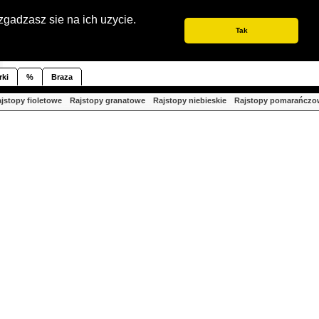
zgadzasz sie na ich uzycie.
Tak
rki
%
Braza
jstopy fioletowe
Rajstopy granatowe
Rajstopy niebieskie
Rajstopy pomarańczo