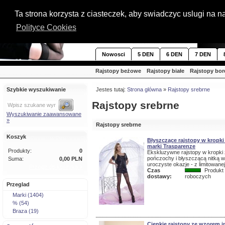
Ta strona korzysta z ciasteczek, aby swiadczyc uslugi na 
Polityce Cookies
Nowosci
5 DEN
6 DEN
7 DEN
Rajstopy beżowe
Rajstopy białe
Rajstopy bo
Szybkie wyszukiwanie
Jestes tutaj:
Strona glówna
»
Rajstopy srebrne
Rajstopy srebrne
Wyszukiwanie zaawansowane
»
Rajstopy srebrne
Koszyk
Błyszczące rajstopy w kropk
marki Trasparenze
Produkty:
0
Ekskluzywne rajstopy w kropki
pończochy i błyszczącą nitką w
Suma:
0,00 PLN
uroczyste okazje - z limitowanej
Przejdź do koszyka »
Czas
Produkt 
dostawy:
roboczych
Przeglad
Marki (1404)
% (54)
Braza (19)
Cienkie rajstopy ze wzorem 