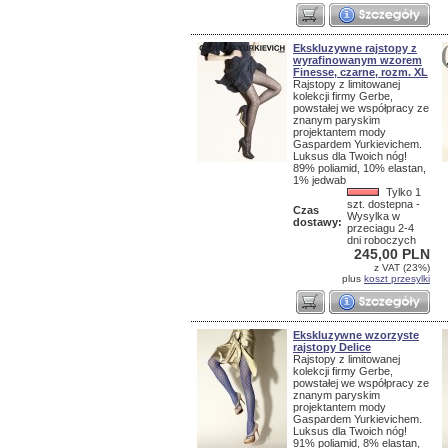
Ekskluzywne rajstopy z
wyrafinowanym wzorem
Finesse, czarne, rozm. XL
Rajstopy z limitowanej
kolekcji firmy Gerbe,
powstałej we współpracy ze
znanym paryskim
projektantem mody
Gaspardem Yurkievichem.
Luksus dla Twoich nóg!
89% poliamid, 10% elastan,
1% jedwab
Tylko 1
szt. dostepna -
Czas
Wysylka w
dostawy:
przeciagu 2-4
dni roboczych
245,00 PLN
z VAT (23%)
plus
koszt przesylki
Ekskluzywne wzorzyste
rajstopy Delice
Rajstopy z limitowanej
kolekcji firmy Gerbe,
powstałej we współpracy ze
znanym paryskim
projektantem mody
Gaspardem Yurkievichem.
Luksus dla Twoich nóg!
91% poliamid, 8% elastan,