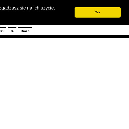
ówna
Sitemap
Wyszukiwanie
Koszyk
Kontakt
Instagram
Informacja dla klientów
zgadzasz sie na ich uzycie.
Tak
rki
%
Braza