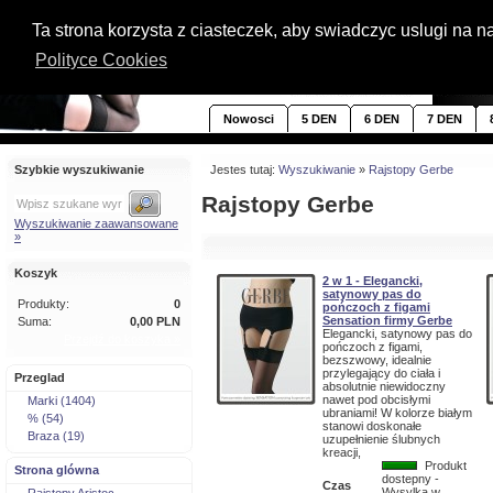
Ta strona korzysta z ciasteczek, aby swiadczyc uslugi na 
Polityce Cookies
Nowosci
5 DEN
6 DEN
7 DEN
Szybkie wyszukiwanie
Jestes tutaj:
Wyszukiwanie
»
Rajstopy Gerbe
Rajstopy Gerbe
Wyszukiwanie zaawansowane
»
Koszyk
2 w 1 - Elegancki,
satynowy pas do
Produkty:
0
pończoch z figami
Sensation firmy Gerbe
Suma:
0,00 PLN
Elegancki, satynowy pas do
Przejdź do koszyka »
pończoch z figami,
bezszwowy, idealnie
przylegający do ciała i
Przeglad
absolutnie niewidoczny
nawet pod obcisłymi
Marki (1404)
ubraniami! W kolorze białym
% (54)
stanowi doskonałe
Braza (19)
uzupełnienie ślubnych
kreacji,
Produkt
Strona glówna
dostepny -
Czas
Wysylka w