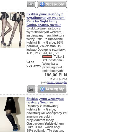
Ekskluzywne rajstopy z
wyrafinowanym wzorem
Paris by Night firmy
Gerbe, czarne, rozm. s
Ekskluzywne rajstopy z
wyrafinowanym wzorem,
inspirowanym architekturą
wieży Eiffla - z limitowanej
kolekcji firmy Gerbe. 92%
poliamid, 7% elastan, 1%
jedwab Dostępne rozmiary:
1/XS, 2/S, 3/M, 4/L, 5/XL
Tylko 1
szt. dostepna -
Czas
Wysylka w
dostawy:
przeciagu 2-4
dni roboczych
196,00 PLN
z VAT (23%)
plus
koszt przesylki
Ekskluzywne wzorzyste
rajstopy Surprise
Rajstopy z limitowanej
kolekcji firmy Gerbe,
powstałej we współpracy ze
znanym paryskim
projektantem mody
Gaspardem Yurkievichem.
Luksus dla Twoich nóg!
89% poliamid, 7% elastan,