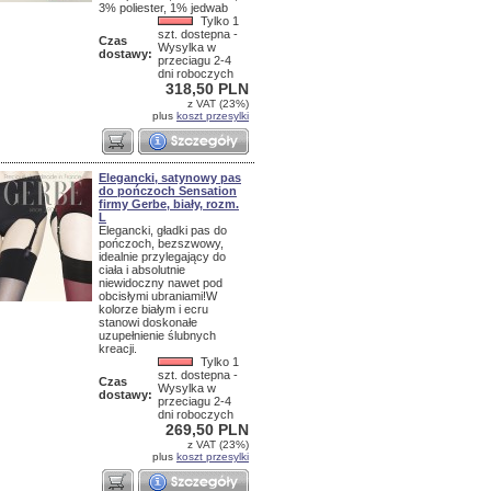
3% poliester, 1% jedwab
Tylko 1
szt. dostepna -
Czas
Wysylka w
dostawy:
przeciagu 2-4
dni roboczych
318,50 PLN
z VAT (23%)
plus
koszt przesylki
Elegancki, satynowy pas
do pończoch Sensation
firmy Gerbe, biały, rozm.
L
Elegancki, gładki pas do
pończoch, bezszwowy,
idealnie przylegający do
ciała i absolutnie
niewidoczny nawet pod
obcisłymi ubraniami!W
kolorze białym i ecru
stanowi doskonałe
uzupełnienie ślubnych
kreacji.
Tylko 1
szt. dostepna -
Czas
Wysylka w
dostawy:
przeciagu 2-4
dni roboczych
269,50 PLN
z VAT (23%)
plus
koszt przesylki