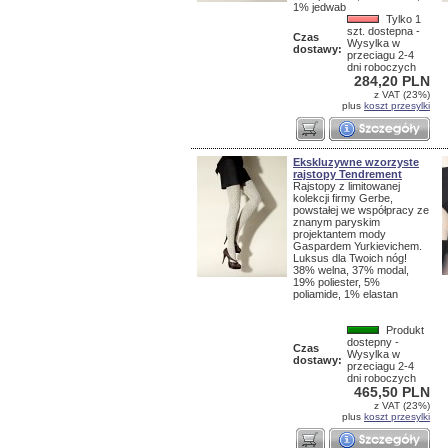
1% jedwab
Tylko 1
szt. dostepna -
Czas
Wysylka w
dostawy:
przeciagu 2-4
dni roboczych
284,20 PLN
z VAT (23%)
plus
koszt przesylki
Ekskluzywne wzorzyste
rajstopy Tendrement
Rajstopy z limitowanej
kolekcji firmy Gerbe,
powstałej we współpracy ze
znanym paryskim
projektantem mody
Gaspardem Yurkievichem.
Luksus dla Twoich nóg!
38% welna, 37% modal,
19% poliester, 5%
poliamide, 1% elastan
Produkt
dostepny -
Czas
Wysylka w
dostawy:
przeciagu 2-4
dni roboczych
465,50 PLN
z VAT (23%)
plus
koszt przesylki