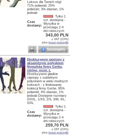
Luksus dla Twoich nóg!
71% poliamid, 25%
poliester, 3% elastan, 1%
jedwab
Tylko 1
szt. dostepna -
Czas
Wysylka w
dostawy:
przeciagu 2-4
dni roboczych
343,00 PLN
z VAT (23%)
plus
koszt przesylki
Ekskluzywne rajstopy z
aksamitnym połyskiem
Nymphéa firmy Gerbe,
citrine, rozm. L
Ekskluzywne gładkie
rajstopy z subtelnym
połyskiem w wielu modnych
kolorach - z limitowanej
kolekcji firmy Gerbe. 95%
poliamid, 4% elastan, 1%
jedwab Dostępne rozmiary:
0/XXL, 1/XS, 2/S, 3/M, 4/L,
5/XL
Tylko 1
szt. dostepna -
Czas
Wysylka w
dostawy:
przeciagu 2-4
dni roboczych
259,70 PLN
z VAT (23%)
plus
koszt przesylki