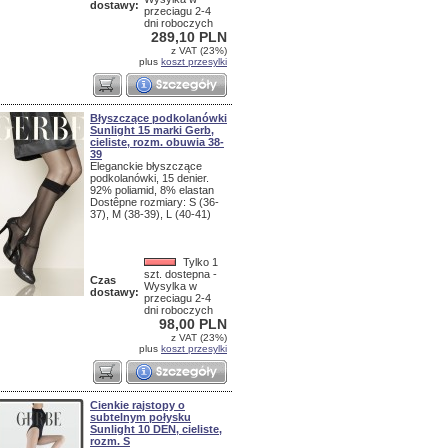
dostawy:
przeciagu 2-4
dni roboczych
289,10 PLN
z VAT (23%)
plus
koszt przesylki
Błyszczące podkolanówki
Sunlight 15 marki Gerb,
cieliste, rozm. obuwia 38-
39
Eleganckie błyszczące
podkolanówki, 15 denier.
92% poliamid, 8% elastan
Dostêpne rozmiary: S (36-
37), M (38-39), L (40-41)
Tylko 1
szt. dostepna -
Czas
Wysylka w
dostawy:
przeciagu 2-4
dni roboczych
98,00 PLN
z VAT (23%)
plus
koszt przesylki
Cienkie rajstopy o
subtelnym połysku
Sunlight 10 DEN, cieliste,
rozm. S