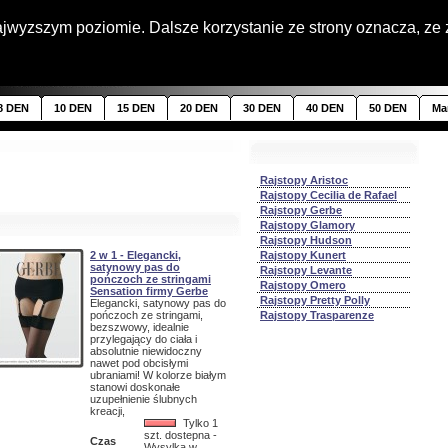
Strona gl
najwyzszym poziomie. Dalsze korzystanie ze strony oznacza, ze 
8 DEN
10 DEN
15 DEN
20 DEN
30 DEN
40 DEN
50 DEN
Ma
Rajstopy Aristoc
Rajstopy Cecilia de Rafael
Rajstopy Gerbe
Rajstopy Glamory
Rajstopy Hudson
2 w 1 - Elegancki,
Rajstopy Kunert
satynowy pas do
Rajstopy Levante
pończoch ze stringami
Rajstopy Omero
Sensation firmy Gerbe
Rajstopy Pretty Polly
Elegancki, satynowy pas do
pończoch ze stringami,
Rajstopy Trasparenze
bezszwowy, idealnie
przylegający do ciała i
absolutnie niewidoczny
nawet pod obcisłymi
ubraniami! W kolorze białym
stanowi doskonałe
uzupełnienie ślubnych
kreacji,
Tylko 1
szt. dostepna -
Czas
Wysylka w