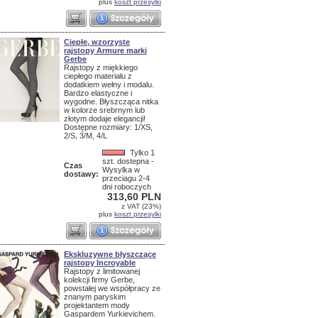
plus
koszt przesylki
Ciepłe, wzorzyste
rajstopy Armure marki
Gerbe
Rajstopy z miękkiego
ciepłego materiału z
dodatkiem wełny i modalu.
Bardzo elastyczne i
wygodne. Błyszcząca nitka
w kolorze srebrnym lub
złotym dodaje elegancji!
Dostępne rozmiary: 1/XS,
2/S, 3/M, 4/L
Tylko 1
szt. dostepna -
Czas
Wysylka w
dostawy:
przeciagu 2-4
dni roboczych
313,60 PLN
z VAT (23%)
plus
koszt przesylki
Ekskluzywne błyszczące
rajstopy Incroyable
Rajstopy z limitowanej
kolekcji firmy Gerbe,
powstałej we współpracy ze
znanym paryskim
projektantem mody
Gaspardem Yurkievichem.