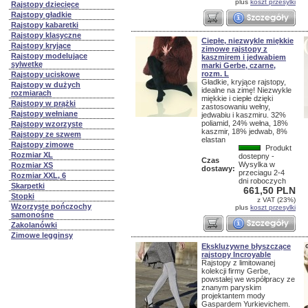
plus
koszt przesylki
Rajstopy dziecięce
Rajstopy gładkie
Rajstopy kabaretki
Rajstopy klasyczne
Ciepłe, niezwykle miękkie
Rajstopy kryjące
zimowe rajstopy z
Rajstopy modelujące
kaszmirem i jedwabiem
sylwetkę
marki Gerbe, czarne,
rozm. L
Rajstopy uciskowe
Gładkie, kryjące rajstopy,
Rajstopy w dużych
idealne na zimę! Niezwykle
rozmiarach
miękkie i ciepłe dzięki
Rajstopy w prążki
zastosowaniu wełny,
Rajstopy wełniane
jedwabiu i kaszmiru. 32%
poliamid, 24% wełna, 18%
Rajstopy wzorzyste
kaszmir, 18% jedwab, 8%
Rajstopy ze szwem
elastan
Rajstopy zimowe
Produkt
Rozmiar XL
dostepny -
Czas
Wysylka w
Rozmiar XS
dostawy:
przeciagu 2-4
Rozmiar XXL, 6
dni roboczych
Skarpetki
661,50 PLN
Stopki
z VAT (23%)
Wzorzyste pończochy
plus
koszt przesylki
samonośne
Zakolanówki
Zimowe legginsy
Ekskluzywne błyszczące
rajstopy Incroyable
Rajstopy z limitowanej
kolekcji firmy Gerbe,
powstałej we współpracy ze
znanym paryskim
projektantem mody
Gaspardem Yurkievichem.