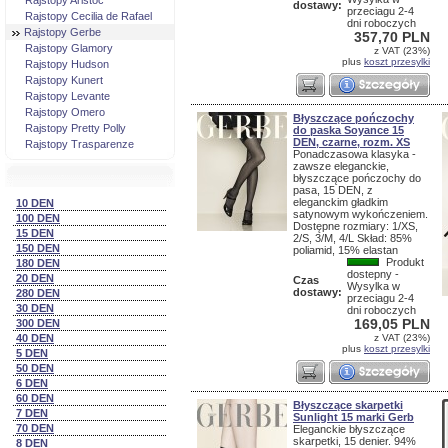
Rajstopy Aristoc
dostawy:
przeciagu 2-4
Rajstopy Cecilia de Rafael
dni roboczych
Rajstopy Gerbe
357,70 PLN
Rajstopy Glamory
z VAT (23%)
plus
koszt przesylki
Rajstopy Hudson
Rajstopy Kunert
Rajstopy Levante
Rajstopy Omero
Błyszczące pończochy
Rajstopy Pretty Polly
do paska Soyance 15
DEN, czarne, rozm. XS
Rajstopy Trasparenze
Ponadczasowa klasyka -
zawsze eleganckie,
błyszczące pończochy do
pasa, 15 DEN, z
eleganckim gładkim
10 DEN
satynowym wykończeniem.
100 DEN
Dostępne rozmiary: 1/XS,
15 DEN
2/S, 3/M, 4/L Skład: 85%
150 DEN
poliamid, 15% elastan
Produkt
180 DEN
dostepny -
20 DEN
Czas
Wysylka w
dostawy:
280 DEN
przeciagu 2-4
30 DEN
dni roboczych
169,05 PLN
300 DEN
40 DEN
z VAT (23%)
plus
koszt przesylki
5 DEN
50 DEN
6 DEN
60 DEN
Błyszczące skarpetki
7 DEN
Sunlight 15 marki Gerb
70 DEN
Eleganckie błyszczące
skarpetki, 15 denier. 94%
8 DEN