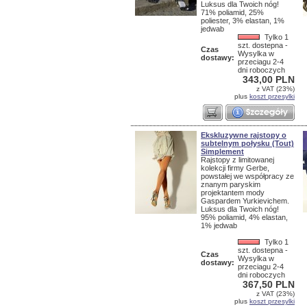
Luksus dla Twoich nóg!
71% poliamid, 25%
poliester, 3% elastan, 1%
jedwab
Tylko 1
szt. dostepna -
Czas
Wysylka w
dostawy:
przeciagu 2-4
dni roboczych
343,00 PLN
z VAT (23%)
plus
koszt przesylki
Ekskluzywne rajstopy o
subtelnym połysku (Tout)
Simplement
Rajstopy z limitowanej
kolekcji firmy Gerbe,
powstałej we współpracy ze
znanym paryskim
projektantem mody
Gaspardem Yurkievichem.
Luksus dla Twoich nóg!
95% poliamid, 4% elastan,
1% jedwab
Tylko 1
szt. dostepna -
Czas
Wysylka w
dostawy:
przeciagu 2-4
dni roboczych
367,50 PLN
z VAT (23%)
plus
koszt przesylki