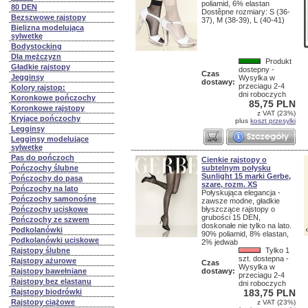
poliamid, 6% elastan
80 DEN
Dostêpne rozmiary: S (36-
Bezszwowe rajstopy
37), M (38-39), L (40-41)
Bielizna modelująca
sylwetkę
Bodystocking
Dla mężczyzn
Produkt
Gładkie rajstopy
dostepny -
Czas
Jegginsy
Wysylka w
dostawy:
przeciagu 2-4
Kolory rajstop:
dni roboczych
Koronkowe pończochy
85,75 PLN
Koronkowe rajstopy
z VAT (23%)
Kryjące pończochy
plus
koszt przesylki
Legginsy
Legginsy modelujące
sylwetkę
Pas do pończoch
Cienkie rajstopy o
Pończochy ślubne
subtelnym połysku
Sunlight 15 marki Gerbe,
Pończochy do pasa
szare, rozm. XS
Pończochy na lato
Połyskująca elegancja -
Pończochy samonośne
zawsze modne, gładkie
Pończochy uciskowe
błyszczące rajstopy o
grubości 15 DEN,
Pończochy ze szwem
doskonałe nie tylko na lato.
Podkolanówki
90% poliamid, 8% elastan,
Podkolanówki uciskowe
2% jedwab
Rajstopy ślubne
Tylko 1
szt. dostepna -
Rajstopy ażurowe
Czas
Wysylka w
Rajstopy bawełniane
dostawy:
przeciagu 2-4
Rajstopy bez elastanu
dni roboczych
Rajstopy biodrówki
183,75 PLN
Rajstopy ciążowe
z VAT (23%)