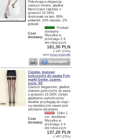
Połyskująca elegancja -
zawsze modne, gładkie
błyszczące rajstopy o
grubości 10 DEN,
doskonałe na lato. 88%
poliamid, 10% elastan, 2%
jedwab
Produkt
dostepny -
Czas
Wysylka w
dostawy:
przeciagu 2-4
dni roboczych
181,30 PLN
z VAT (23%)
plus
koszt przesylki
Cienkie, matowe
pończochy do paska Foly
marki Gerbe, czarne,
rozm. XS
Zawsze eleganckie, gładkie,
matowe pończochy do pasa
o grubości 15 DEN. Dzięki
gładkiemu wykończeniu
idealnie przylegają do nogi i
są niewidoczne nawet pod
obcisłymi ubraniami.
Tylko 1
szt. dostepna -
Czas
Wysylka w
dostawy:
przeciagu 2-4
dni roboczych
137,20 PLN
z VAT (23%)