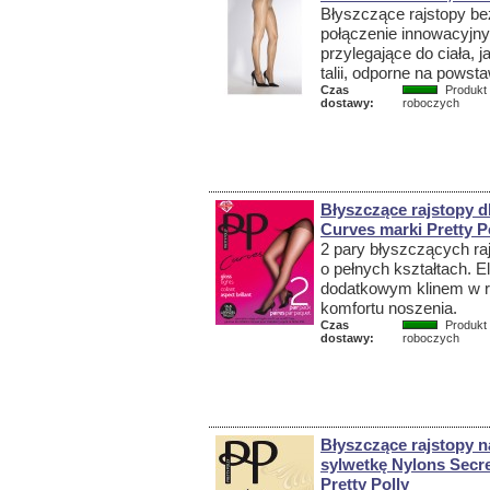
Błyszczące rajstopy bez
połączenie innowacyjnyc
przylegające do ciała, 
talii, odporne na powst
Czas
Produkt 
dostawy:
roboczych
Błyszczące rajstopy dl
Curves marki Pretty P
2 pary błyszczących raj
o pełnych kształtach. E
dodatkowym klinem w r
komfortu noszenia.
Czas
Produkt 
dostawy:
roboczych
Błyszczące rajstopy n
sylwetkę Nylons Secre
Pretty Polly