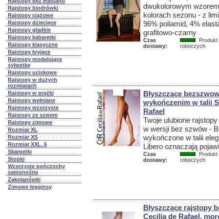
Rajstopy bez elastanu
dwukolorowym wzorem 
Rajstopy biodrówki
kolorach sezonu - z lim
Rajstopy ciążowe
Rajstopy dziecięce
96% poliamid, 4% elast
Rajstopy gładkie
grafitowo-czarny
Rajstopy kabaretki
Czas
Produkt 
Rajstopy klasyczne
dostawy:
roboczych
Rajstopy kryjące
Rajstopy modelujące
sylwetkę
Rajstopy uciskowe
Rajstopy w dużych
rozmiarach
Błyszczące bezszwowe
Rajstopy w prążki
Rajstopy wełniane
wykończenim w talii Se
Rajstopy wzorzyste
Rafael
Rajstopy ze szwem
Twoje ulubione rajstopy
Rajstopy zimowe
w wersji bez szwów - 
Rozmiar XL
wykończone w talii ele
Rozmiar XS
Rozmiar XXL, 6
Libero oznaczają pojaw
Skarpetki
Czas
Produkt 
Stopki
dostawy:
roboczych
Wzorzyste pończochy
samonośne
Zakolanówki
Zimowe legginsy
Błyszczące rajstopy b
Cecilia de Rafael, mo