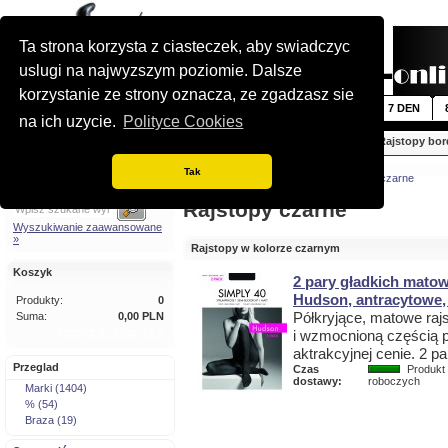
Ta strona korzysta z ciasteczek, aby swiadczyc
uslugi na najwyzszym poziomie. Dalsze
korzystanie ze strony oznacza, ze zgadzasz sie
Nowosci
5 DEN
6 DEN
7 DEN
na ich uzycie.
Polityce Cookies
Rajstopy beżowe
Rajstopy białe
Rajstopy bo
Tak
Szybkie wyszukiwanie
Jestes tutaj:
Strona glówna
»
Rajstopy czarne
Rajstopy czarne
Wyszukiwanie zaawansowane
»
Rajstopy w kolorze czarnym
Koszyk
2 pary gładkich matow
Hudson, antracytowe,
Produkty:
0
Półkryjące, matowe raj
Suma:
0,00 PLN
Przejdź do koszyka »
i wzmocnioną częścią 
aktrakcyjnej cenie. 2 p
Przeglad
Czas
Produkt 
dostawy:
roboczych
Marki (1404)
% (54)
Braza (19)