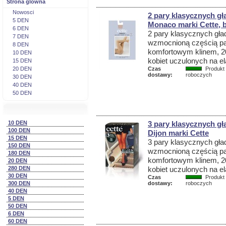
Strona glówna
Nowosci
2 pary klasycznych gł
5 DEN
Monaco marki Cette, b
6 DEN
2 pary klasycznych gład
7 DEN
wzmocnioną częścią pa
8 DEN
komfortowym klinem, 20
10 DEN
kobiet uczulonych na el
15 DEN
20 DEN
Czas
Produkt 
dostawy:
roboczych
30 DEN
40 DEN
50 DEN
10 DEN
3 pary klasycznych gł
100 DEN
Dijon marki Cette
15 DEN
3 pary klasycznych gład
150 DEN
wzmocnioną częścią pa
180 DEN
komfortowym klinem, 20
20 DEN
280 DEN
kobiet uczulonych na el
30 DEN
Czas
Produkt 
300 DEN
dostawy:
roboczych
40 DEN
5 DEN
50 DEN
6 DEN
60 DEN