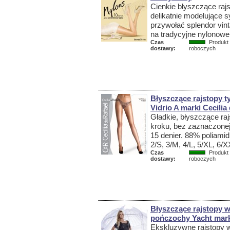
Cienkie błyszczące rajs
delikatnie modelujące s
przywołać splendor vin
na tradycyjne nylonowe 
Czas
Produkt 
dostawy:
roboczych
Błyszczące rajstopy t
Vidrio A marki Cecilia
Gładkie, błyszczące raj
kroku, bez zaznaczonej
15 denier. 88% poliami
2/S, 3/M, 4/L, 5/XL, 6/
Czas
Produkt 
dostawy:
roboczych
Błyszczące rajstopy 
pończochy Yacht mark
Ekskluzywne rajstopy w