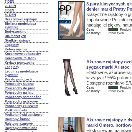
7 DEN
3 pary klasycznych gł
70 DEN
denier marki Pretty Po
8 DEN
Klasyczne rajstopy o gr
80 DEN
zapakowane.Po założen
Bezszwowe rajstopy
Bielizna modelująca
nadając jej piękny, natu
sylwetkę
Czas
Produkt 
Bodystocking
dostawy:
roboczych
Dla mężczyzn
Gładkie rajstopy
Jegginsy
Kolory rajstop:
Koronkowe pończochy
Koronkowe rajstopy
Ażurowe rajstopy o
Kryjące pończochy
zygzak marki Aristoc,
Legginsy
Legginsy modelujące
Efektowne, ażurowe r
sylwetkę
w zygzak! 95% poliami
Pas do pończoch
Dostępne rozmiary: S/
Pończochy ślubne
Czas
Produkt 
Pończochy do pasa
dostawy:
roboczych
Pończochy na lato
Pończochy samonośne
Pończochy uciskowe
Pończochy ze szwem
Podkolanówki
Podkolanówki uciskowe
Rajstopy ślubne
Ażurowe rajstopy z 
Rajstopy ażurowe
marki Omero, bordowo
Rajstopy bawełniane
Ekskluzywne, ażurowe 