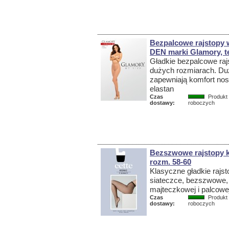
Bezpalcowe rajstopy 
DEN marki Glamory, te
Gładkie bezpalcowe raj
dużych rozmiarach. Du
zapewniają komfort no
elastan
Czas
Produkt 
dostawy:
roboczych
Bezszwowe rajstopy kab
rozm. 58-60
Klasyczne gładkie rajst
siateczce, bezszwowe,
majteczkowej i palcowe
Czas
Produkt 
dostawy:
roboczych