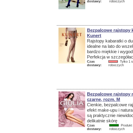
dostawy:
roboczych
Bezpalcowe rajstopy k
Kunert
Rajstopy kabaratki o d
idealne na lato do wsze
bardzo miękkie i wygod
Perfekcja w szczegółac
Czas
Tylko 1 s
dostawy:
roboczych
Bezpalcowe rajstopy na
czarne, rozm. M
Cienkie, bezpalcowe ra
efekt make-upu i natura
są praktycznie niewidoc
delikatnie skórę
Czas
Produkt 
dostawy:
roboczych