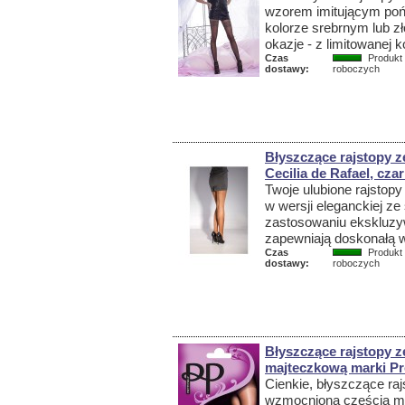
wzorem imitującym poń
kolorze srebrnym lub zł
okazje - z limitowanej k
Czas
Produkt 
dostawy:
roboczych
Błyszczące rajstopy z
Cecilia de Rafael, cza
Twoje ulubione rajstopy
w wersji eleganckiej z
zastosowaniu ekskluzy
zapewniają doskonałą 
Czas
Produkt 
dostawy:
roboczych
Błyszczące rajstopy 
majteczkową marki Pre
Cienkie, błyszczące raj
wzmocnioną częścią ma