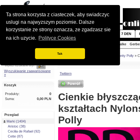
Ta strona korzysta z ciasteczek, aby swiadczyc
uslugi na najwyzszym poziomie. Dalsze
korzystanie ze strony oznacza, ze zgadzasz sie
Nowosci
5 DEN
6 DEN
7 DEN
na ich uzycie.
Polityce Cookies
Aristoc
Cecilia de Rafael
Cette
Falke
Gerbe
Tak
Szybkie wyszukiwanie
Jestes tutaj:
Strona glówna
»
Marki
»
Pretty Polly
» C
Wyszukiwanie zaawansowane
Twittern
»
Koszyk
Cienkie błyszczą
Produkty:
0
Suma:
0,00 PLN
Przejdź do koszyka »
kształtach Nylon
Przeglad
Polly
Marki (1404)
Aristoc (38)
Cecilia de Rafael (92)
Cette (87)