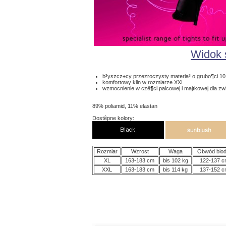
Widok 
b³yszcz±cy przezroczysty materia³ o grubo¶ci 1
komfortowy klin w rozmiarze XXL
wzmocnienie w czê¶ci palcowej i majtkowej dla zw
89% poliamid, 11% elastan
Dostêpne kolory:
Rozmiar
Wzrost
Waga
Obwód bio
XL
163-183 cm
bis 102 kg
122-137 
XXL
163-183 cm
bis 114 kg
137-152 