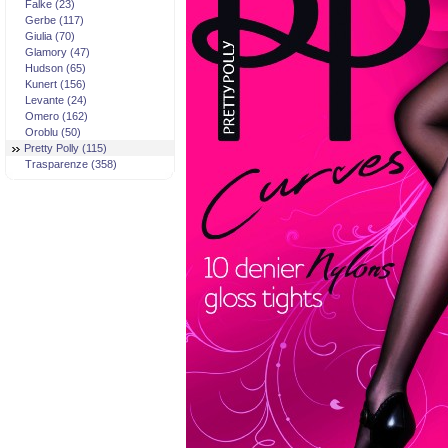
Falke (23)
Gerbe (117)
Giulia (70)
Glamory (47)
Hudson (65)
Kunert (156)
Levante (24)
Omero (162)
Oroblu (50)
Pretty Polly (115)
Trasparenze (358)