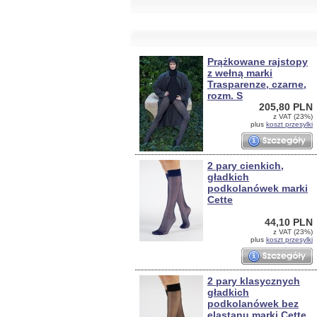
Prążkowane rajstopy
z wełną marki
Trasparenze, czarne,
rozm. S
205,80 PLN
z VAT (23%)
plus
koszt przesylki
2 pary cienkich,
gładkich
podkolanówek marki
Cette
44,10 PLN
z VAT (23%)
plus
koszt przesylki
2 pary klasycznych
gładkich
podkolanówek bez
elastanu marki Cette,