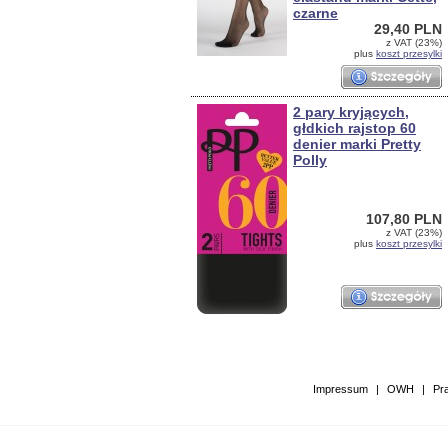
czarne
29,40 PLN
z VAT (23%)
plus
koszt przesylki
2 pary kryjących,
głdkich rajstop 60
denier marki Pretty
Polly
107,80 PLN
z VAT (23%)
plus
koszt przesylki
Impressum
|
OWH
|
Pr