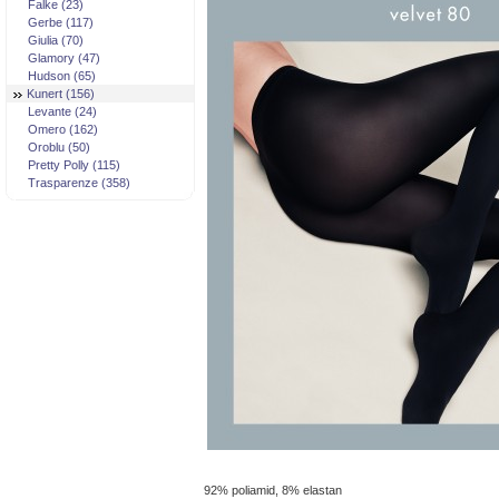
Falke (23)
Gerbe (117)
Giulia (70)
Glamory (47)
Hudson (65)
Kunert (156)
Levante (24)
Omero (162)
Oroblu (50)
Pretty Polly (115)
Trasparenze (358)
92% poliamid, 8% elastan