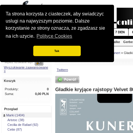
Ta strona korzysta z ciasteczek, aby swiadczyc
uslugi na najwyzszym poziomie. Dalsze
korzystanie ze strony oznacza, ze zgadzasz sie
Nowosci
5 DEN
6 DEN
7 DEN
na ich uzycie.
Polityce Cookies
Aristoc
Cecilia de Rafael
Cette
Falke
Gerbe
Tak
Szybkie wyszukiwanie
Jestes tutaj:
Strona glówna
»
Marki
»
Kunert
» Gładki
Wyszukiwanie zaawansowane
Twittern
»
Koszyk
Gładkie kryjące rajstopy Velvet
Produkty:
0
Suma:
0,00 PLN
Przejdź do koszyka »
Przeglad
Marki (1404)
Aristoc (38)
Cecilia de Rafael (92)
Cette (87)