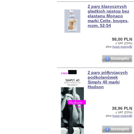
2 pary klasycznych
gładkich rajstop bez
elastanu Monaco
marki Cette, bruges,
rozm. 52-54
98,00 PLN
z VAT (23%)
plus
koszt przesylki
2 pary półkryjących
podkolanówek
Simply 40 marki
Hudson
38,96 PLN
z VAT (23%)
plus
koszt przesylki