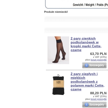
Produkt niemiecki!
2 pary cienkich
podkolanówek w
kropki marki Cette,
czarne
63,70 PLN
z VAT (23%)
plus
koszt przesylki
2 pary ciepłych i
miękkich
podkolanówek z
polarem marki Cette,
czarne
88,20 PLN
z VAT (23%)
plus
koszt przesylki