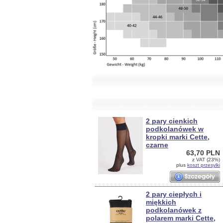
2 pary cienkich
podkolanówek w
kropki marki Cette,
czarne
63,70 PLN
z VAT (23%)
plus
koszt przesylki
2 pary ciepłych i
miękkich
podkolanówek z
polarem marki Cette,