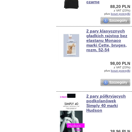
czarne
88,20 PLN
z VAT (23%)
plus
koszt przesylki
2 pary klasycznych
gładkich rajstop bez
elastanu Monaco
marki Cette, bruges,
rozm. 52-54
98,00 PLN
z VAT (23%)
plus
koszt przesylki
2 pary półkryjących
podkolanówek
Simply 40 marki
Hudson
38,96 PLN