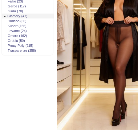
Falke (23)
Gerbe (117)
Giulia (70)
Glamory (47)
Hudson (65)
Kunert (156)
Levante (24)
Omero (162)
Oroblu (50)
Pretty Polly (115)
Trasparenze (358)