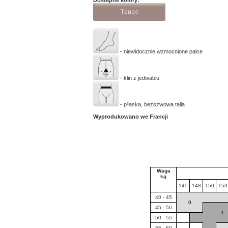
Dostêpne kolory:
- niewidocznie wzmocnione palce
- klin z jedwabiu
- p³aska, bezszwowa talia
Wyprodukowano we Francji
Waga
kg
145
148
150
153
40 - 45
0
45 - 50
1
50 - 55
55 - 60