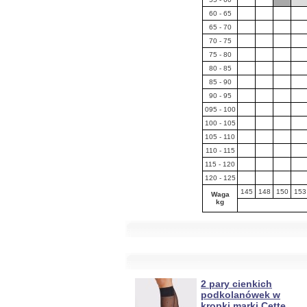
60 - 65
65 - 70
70 - 75
75 - 80
80 - 85
85 - 90
90 - 95
0
95 - 100
100 - 105
105 - 110
110 - 115
115 - 120
120 - 125
145
148
150
153
Waga
kg
2 pary cienkich
podkolanówek w
kropki marki Cette,