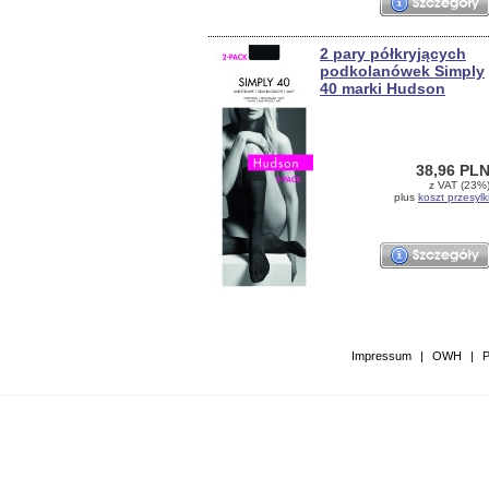
2 pary półkryjących
podkolanówek Simply
40 marki Hudson
38,96 PL
z VAT (23%
plus
koszt przesylk
Impressum
|
OWH
|
P