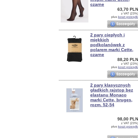
czarne
63,70 PL
z VAT (23%
plus
koszt przesylk
2 pary ciepłych i
miękkich
podkolanówek z
polarem marki Cette,
czarne
88,20 PL
z VAT (23%
plus
koszt przesylk
2 pary klasycznych
gładkich rajstop bez
elastanu Monaco
marki Cette, bruges,
rozm. 52-54
98,00 PL
z VAT (23%
plus
koszt przesylk