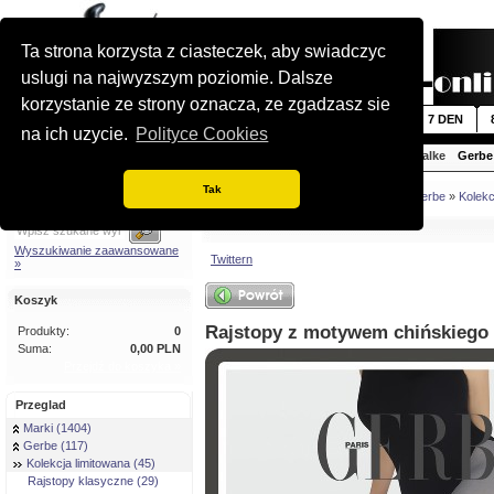
Ta strona korzysta z ciasteczek, aby swiadczyc
uslugi na najwyzszym poziomie. Dalsze
korzystanie ze strony oznacza, ze zgadzasz sie
Nowosci
5 DEN
6 DEN
7 DEN
na ich uzycie.
Polityce Cookies
Aristoc
Cecilia de Rafael
Cette
Falke
Gerbe
Tak
Szybkie wyszukiwanie
Jestes tutaj:
Strona glówna
»
Marki
»
Gerbe
»
Kolekc
Wyszukiwanie zaawansowane
Twittern
»
Koszyk
Rajstopy z motywem chińskiego
Produkty:
0
Suma:
0,00 PLN
Przejdź do koszyka »
Przeglad
Marki (1404)
Gerbe (117)
Kolekcja limitowana (45)
Rajstopy klasyczne (29)